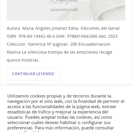
Autora: María Ángeles Jiménez Edita: Ediciones del Genal
ISBN: 978-84-19442-40-6 EAN: 9788419442406 Año: 2023
Colección: ‘Genérica’ Nº páginas: 200 Encuadernación:
Rústica La silenciosa trampa de las emociones recoge
quince historias…
CONTINUAR LEYENDO
ETIQUETADO
La silenciosa trampa de las emociones
,
Libro de
Utilizamos cookies propias y de terceros durante la
relatos
,
Libro La silenciosa trampa de las emociones
navegación por el sitio web, con la finalidad de permitir el
acceso a las funcionalidades de la página web, extraer
estadísticas de tráfico y mejorar la experiencia del
usuario. Puedes aceptar todas las cookies, así como
seleccionar cuáles deseas habilitar o configurar sus
preferencias. Para más información, puede consultar
Esta es una web personal. No se autoriza la copia o utilización