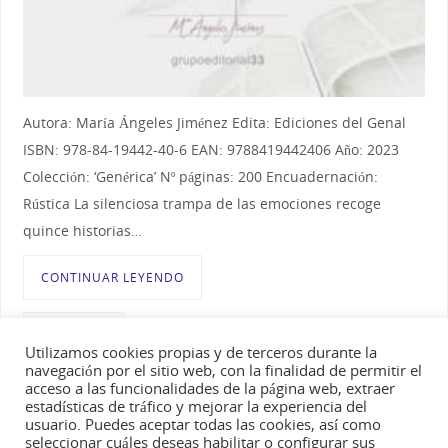
Autora: María Ángeles Jiménez Edita: Ediciones del Genal
ISBN: 978-84-19442-40-6 EAN: 9788419442406 Año: 2023
Colección: ‘Genérica’ Nº páginas: 200 Encuadernación:
Rústica La silenciosa trampa de las emociones recoge
quince historias…
CONTINUAR LEYENDO
ETIQUETADO
La silenciosa trampa de las emociones
,
Libro de
Utilizamos cookies propias y de terceros durante la
relatos
,
Libro La silenciosa trampa de las emociones
navegación por el sitio web, con la finalidad de permitir el
acceso a las funcionalidades de la página web, extraer
estadísticas de tráfico y mejorar la experiencia del
usuario. Puedes aceptar todas las cookies, así como
seleccionar cuáles deseas habilitar o configurar sus