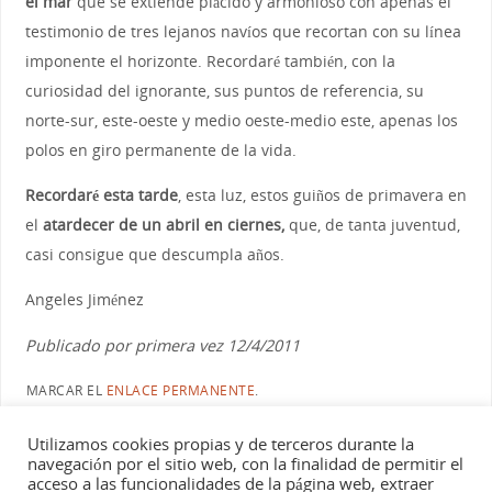
el mar
que se extiende plácido y armonioso con apenas el
testimonio de tres lejanos navíos que recortan con su línea
imponente el horizonte. Recordaré también, con la
curiosidad del ignorante, sus puntos de referencia, su
norte-sur, este-oeste y medio oeste-medio este, apenas los
polos en giro permanente de la vida.
Recordaré esta tarde
, esta luz, estos guiños de primavera en
el
atardecer de un abril en ciernes,
que, de tanta juventud,
casi consigue que descumpla años.
Angeles Jiménez
Publicado por primera vez 12/4/2011
MARCAR EL
ENLACE PERMANENTE
.
Utilizamos cookies propias y de terceros durante la
navegación por el sitio web, con la finalidad de permitir el
«
No los merecemos, ¿o sí?
¿Síndrome del qué?
»
acceso a las funcionalidades de la página web, extraer