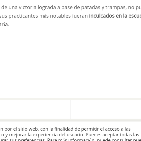
 de una victoria lograda a base de patadas y trampas, no 
sus practicantes más notables fueran
inculcados en la escu
ría.
por el sitio web, con la finalidad de permitir el acceso a las
ico y mejorar la experiencia del usuario. Puedes aceptar todas las
toriza la copia o utilización de lo publicado en ella sin p
gurar sus preferencias. Para más información, puede consultar nue