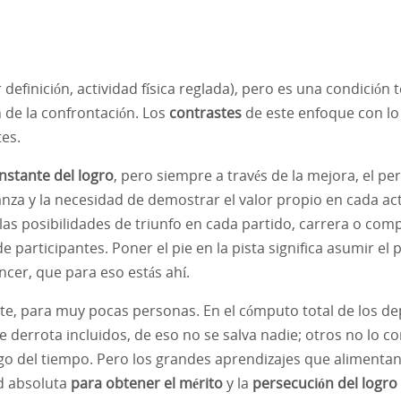
r definición, actividad física reglada), pero es una condició
in de la confrontación. Los
contrastes
de este enfoque con lo 
tes.
stante del logro
, pero siempre a través de la mejora, el pe
ianza y la necesidad de demostrar el valor propio en cada ac
s posibilidades de triunfo en cada partido, carrera o compe
participantes. Poner el pie en la pista significa asumir el p
encer, que para eso estás ahí.
te, para muy pocas personas. En el cómputo total de los de
de derrota incluidos, de eso no se salva nadie; otros no lo 
go del tiempo. Pero los grandes aprendizajes que alimentan
 absoluta
para obtener el mérito
y la
persecución del logro