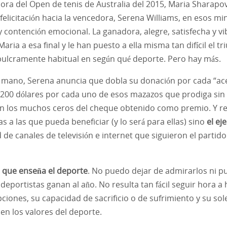
ora del Open de tenis de Australia del 2015, Maria Sharap
 felicitación hacia la vencedora, Serena Williams, en esos m
o y contención emocional. La ganadora, alegre, satisfecha y
Maria a esa final y le han puesto a ella misma tan difícil el t
 pulcramente habitual en según qué deporte. Pero hay más.
 mano, Serena anuncia que dobla su donación por cada “ace”
 200 dólares por cada uno de esos mazazos que prodiga sin p
n los muchos ceros del cheque obtenido como premio. Y re
s a las que pueda beneficiar (y lo será para ellas) sino
el ej
 de canales de televisión e internet que siguieron el partido
s que enseña el deporte
. No puedo dejar de admirarlos ni pu
deportistas ganan al año. No resulta tan fácil seguir hora a 
ciones, su capacidad de sacrificio o de sufrimiento y su sol
n los valores del deporte.