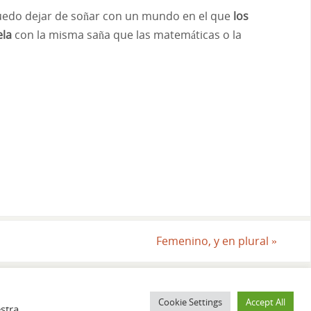
puedo dejar de soñar con un mundo en el que
los
ela
con la misma saña que las matemáticas o la
Femenino, y en plural
»
Cookie Settings
Accept All
ermiso. contacto@conacentoenlaa.com
stra