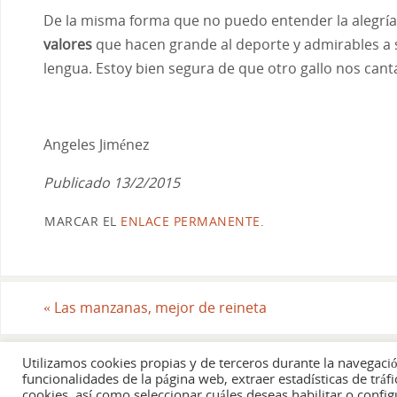
De la misma forma que no puedo entender la alegría
valores
que hacen grande al deporte y admirables a 
lengua. Estoy bien segura de que otro gallo nos canta
Angeles Jiménez
Publicado 13/2/2015
MARCAR EL
ENLACE PERMANENTE
.
«
Las manzanas, mejor de reineta
Utilizamos cookies propias y de terceros durante la navegación 
funcionalidades de la página web, extraer estadísticas de tráf
Esta es una web personal. No se au
cookies, así como seleccionar cuáles deseas habilitar o confi